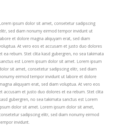
Lorem ipsum dolor sit amet, consetetur sadipscing
elitr, sed diam nonumy eirmod tempor invidunt ut
labore et dolore magna aliquyam erat, sed diam
voluptua. At vero eos et accusam et justo duo dolores
et ea rebum. Stet clita kasd gubergren, no sea takimata
sanctus est Lorem ipsum dolor sit amet. Lorem ipsum
dolor sit amet, consetetur sadipscing elitr, sed diam
nonumy eirmod tempor invidunt ut labore et dolore
magna aliquyam erat, sed diam voluptua. At vero eos
et accusam et justo duo dolores et ea rebum. Stet clita
kasd gubergren, no sea takimata sanctus est Lorem
ipsum dolor sit amet. Lorem ipsum dolor sit amet,
consetetur sadipscing elitr, sed diam nonumy eirmod
tempor invidunt.