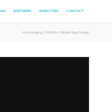
EAM
PARTNERS
INVESTORS
CONTACT
Hura Imaging
/
Portfolio
/
Mobile App Design