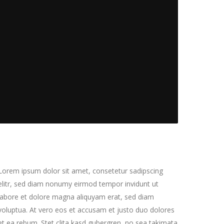
Lorem ipsum dolor sit amet, consetetur sadipscing
elitr, sed diam nonumy eirmod tempor invidunt ut
labore et dolore magna aliquyam erat, sed diam
voluptua. At vero eos et accusam et justo duo dolores
et ea rebum. Stet clita kasd gubergren, no sea takimata