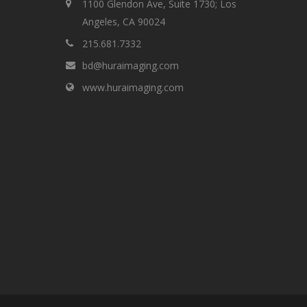
1100 Glendon Ave, Suite 1730; Los
Angeles, CA 90024
215.681.7332
bd@huraimaging.com
www.huraimaging.com