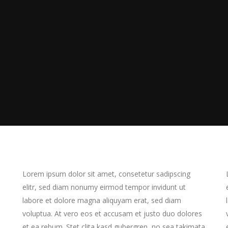
Lorem ipsum dolor sit amet, consetetur sadipscing
elitr, sed diam nonumy eirmod tempor invidunt ut
labore et dolore magna aliquyam erat, sed diam
voluptua. At vero eos et accusam et justo duo dolores
et ea rebum. Stet clita kasd gubergren, no sea takimata